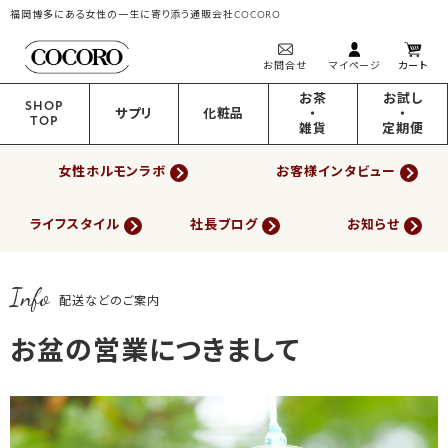
福岡博多にある女性の一生に寄り添う通販会社COCORO
お問合せ
マイページ
カート
お茶
お試し
SHOP
サプリ
化粧品
・
・
TOP
雑貨
定期便
女性ホルモンラボ
お客様インタビュー
ライフスタイル
社長ブログ
お知らせ
Info
配送などのご案内
お盆の営業につきまして