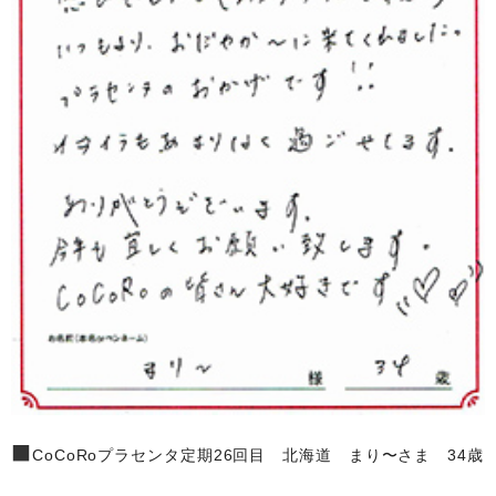
■
CoCoRoプラセンタ定期26回目 北海道 まり〜さま 34歳