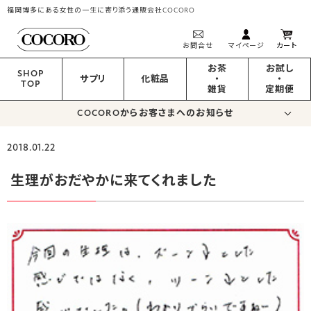
福岡博多にある女性の一生に寄り添う通販会社COCORO
お問合せ
マイページ
カート
お茶
お試し
SHOP
サプリ
化粧品
・
・
TOP
雑貨
定期便
COCOROからお客さまへのお知らせ
2018.01.22
生理がおだやかに来てくれました