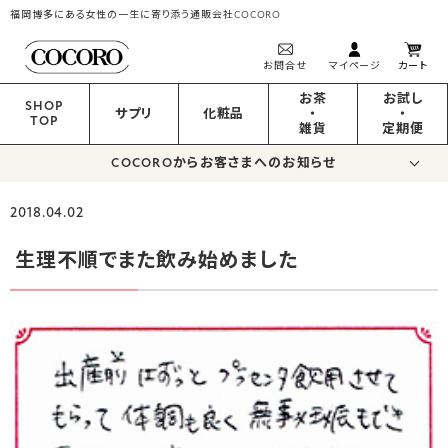
福岡博多にある女性の一生に寄り添う通販会社COCORO
お問合せ
マイページ
カート
お茶
お試し
SHOP
サプリ
化粧品
・
・
TOP
雑貨
定期便
COCOROからお客さまへのお知らせ
2018.04.02
生理不順でまた飲み始めました