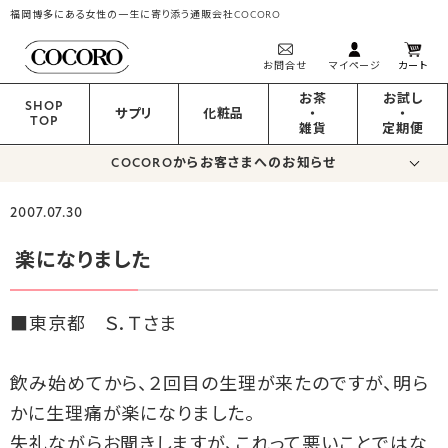
福岡博多にある女性の一生に寄り添う通販会社COCORO
お問合せ
マイページ
カート
お茶
お試し
SHOP
サプリ
化粧品
・
・
TOP
雑貨
定期便
COCOROからお客さまへのお知らせ
2007.07.30
楽になりました
■東京都 Ｓ．Ｔさま
飲み始めてから、２回目の生理が来たのですが、明ら
かに生理痛が楽になりました。
失礼ながらお聞きしますが、これって悪いことではな