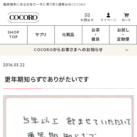
福岡博多にある女性の一生に寄り添う通販会社COCORO
お問合せ
マイページ
カート
お茶
お試し
SHOP
サプリ
化粧品
・
・
TOP
雑貨
定期便
COCOROからお客さまへのお知らせ
2016.03.22
更年期知らずでありがたいです