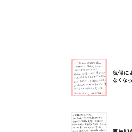
気候に
なくな