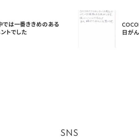
中では一番ききめのある
COC
メントでした
日が
SNS