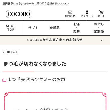
福岡博多にある女性の一生に寄り添う通販会社COCORO
お問合せ
マイページ
カート
お茶
お試し
SHOP
サプリ
化粧品
・
・
TOP
雑貨
定期便
COCOROからお客さまへのお知らせ
2018.06.15
まつ毛が切れなくなりました
まつ毛美容液ツヤミーのお声