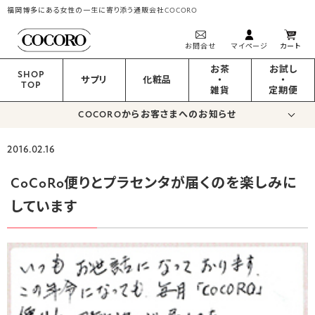
福岡博多にある女性の一生に寄り添う通販会社COCORO
お問合せ
マイページ
カート
お茶
お試し
SHOP
サプリ
化粧品
・
・
TOP
雑貨
定期便
COCOROからお客さまへのお知らせ
2016.02.16
CoCoRo便りとプラセンタが届くのを楽しみに
しています