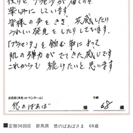
■
定期36回目 群馬県 悠のばあばさま 68歳