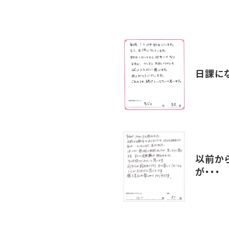
日課に
以前か
が・・・