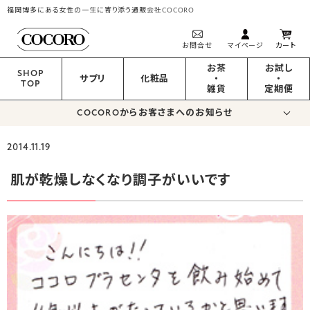
福岡博多にある女性の一生に寄り添う通販会社COCORO
お問合せ
マイページ
カート
お茶
お試し
SHOP
サプリ
化粧品
・
・
TOP
雑貨
定期便
COCOROからお客さまへのお知らせ
2014.11.19
肌が乾燥しなくなり調子がいいです