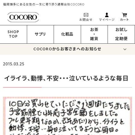
福岡博多にある女性の一生に寄り添う通販会社COCORO
お問合せ
マイページ
カート
お茶
お試し
SHOP
サプリ
化粧品
・
・
TOP
雑貨
定期便
COCOROからお客さまへのお知らせ
2015.03.25
イライラ、動悸、不安・・・泣いているような毎日