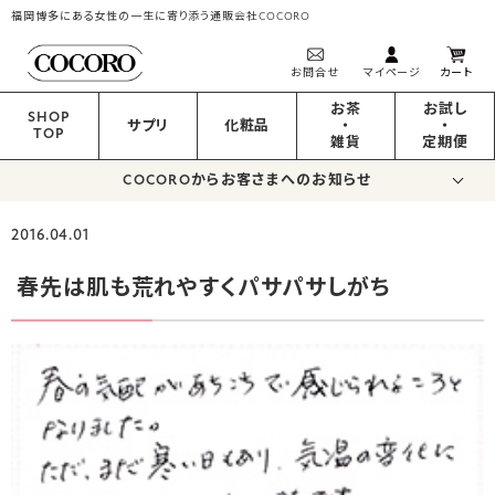
福岡博多にある女性の一生に寄り添う通販会社COCORO
お問合せ
マイページ
カート
お茶
お試し
SHOP
サプリ
化粧品
・
・
TOP
雑貨
定期便
COCOROからお客さまへのお知らせ
2016.04.01
春先は肌も荒れやすくパサパサしがち