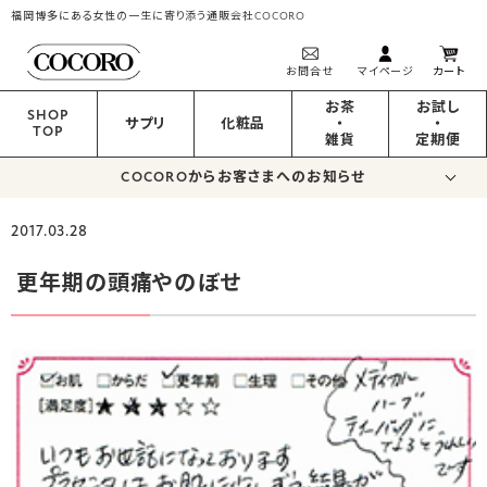
福岡博多にある女性の一生に寄り添う通販会社COCORO
お問合せ
マイページ
カート
お茶
お試し
SHOP
サプリ
化粧品
・
・
TOP
雑貨
定期便
COCOROからお客さまへのお知らせ
2017.03.28
更年期の頭痛やのぼせ