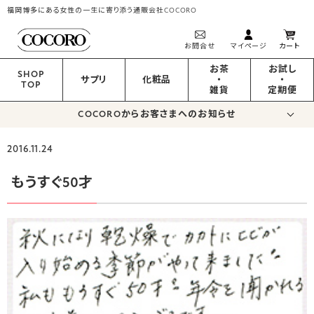
福岡博多にある女性の一生に寄り添う通販会社COCORO
お問合せ
マイページ
カート
お茶
お試し
SHOP
サプリ
化粧品
・
・
TOP
雑貨
定期便
COCOROからお客さまへのお知らせ
2016.11.24
もうすぐ50才