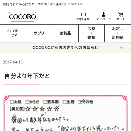
福岡博多にある女性の一生に寄り添う通販会社COCORO
お問合せ
マイページ
カート
お茶
お試し
SHOP
サプリ
化粧品
・
・
TOP
雑貨
定期便
COCOROからお客さまへのお知らせ
2017.04.13
自分より年下だと