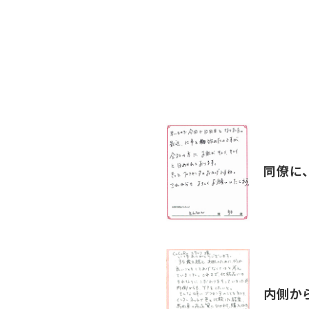
同僚に
内側か