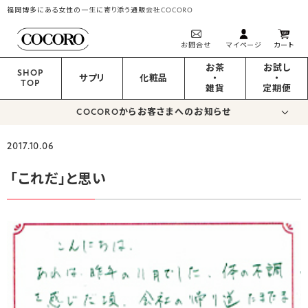
福岡博多にある女性の一生に寄り添う通販会社COCORO
お問合せ
マイページ
カート
お茶
お試し
SHOP
サプリ
化粧品
・
・
TOP
雑貨
定期便
COCOROからお客さまへのお知らせ
2017.10.06
「これだ」と思い