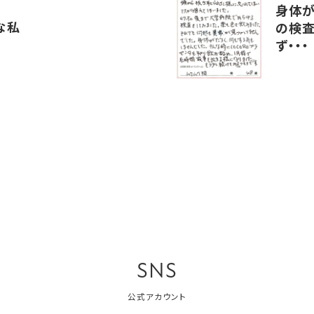
身体が
な私
の検
ず・・・
SNS
公式アカウント