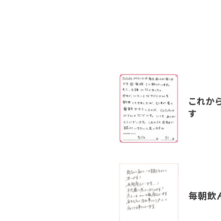
これか
す
毎朝飲ん