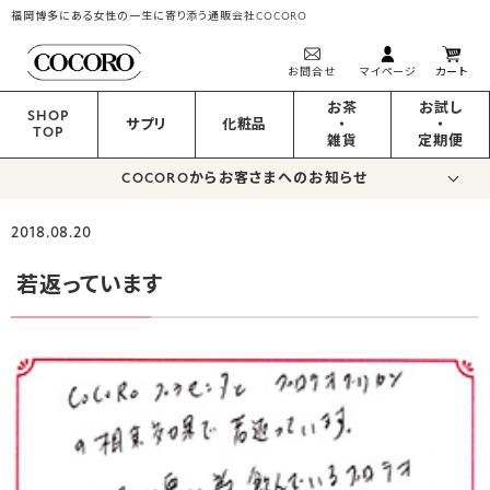
福岡博多にある女性の一生に寄り添う通販会社COCORO
お問合せ
マイページ
カート
お茶
お試し
SHOP
サプリ
化粧品
・
・
TOP
雑貨
定期便
COCOROからお客さまへのお知らせ
2018.08.20
若返っています