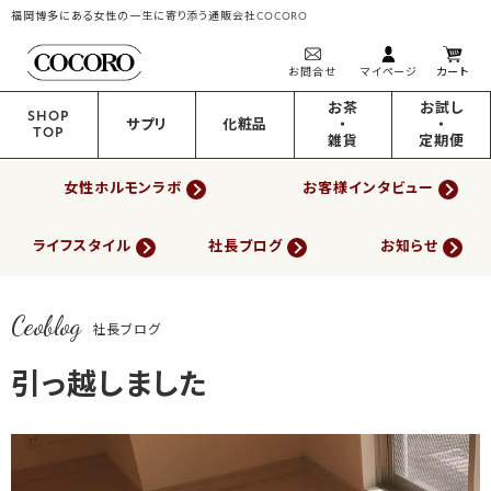
福岡博多にある女性の一生に寄り添う通販会社COCORO
お問合せ
マイページ
カート
お茶
お試し
SHOP
サプリ
化粧品
・
・
TOP
雑貨
定期便
女性ホルモンラボ
お客様インタビュー
ライフスタイル
社長ブログ
お知らせ
Ceoblog
社長ブログ
引っ越しました