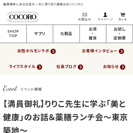
福岡博多にある女性の一生に寄り添う通販会社COCORO
お問合せ
マイページ
カート
お茶
お試し
SHOP
サプリ
化粧品
・
・
TOP
雑貨
定期便
女性ホルモンラボ
お客様インタビュー
ライフスタイル
社長ブログ
お知らせ
Event
イベント情報
【満員御礼】りりこ先生に学ぶ「美と
健康」のお話＆薬膳ランチ会～東京
築地～