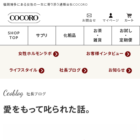
福岡博多にある女性の一生に寄り添う通販会社COCORO
お問合せ
マイページ
カート
お茶
お試し
SHOP
サプリ
化粧品
・
・
TOP
雑貨
定期便
女性ホルモンラボ
お客様インタビュー
ライフスタイル
社長ブログ
お知らせ
Ceoblog
社長ブログ
愛をもって叱られた話。