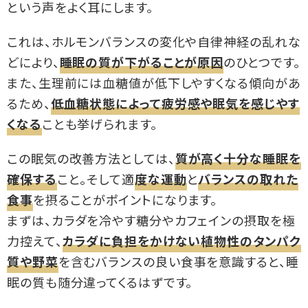
という声をよく耳にします。
これは、ホルモンバランスの変化や自律神経の乱れな
どにより、
睡眠の質が下がることが原因
のひとつです。
また、生理前には血糖値が低下しやすくなる傾向があ
るため、
低血糖状態によって疲労感や眠気を感じやす
くなる
ことも挙げられます。
この眠気の改善方法としては、
質が高く十分な睡眠を
確保する
こと。そして適
度な運動
と
バランスの取れた
食事
を摂ることがポイントになります。
まずは、カラダを冷やす糖分やカフェインの摂取を極
力控えて、
カラダに負担をかけない植物性のタンパク
質や野菜
を含むバランスの良い食事を意識すると、睡
眠の質も随分違ってくるはずです。