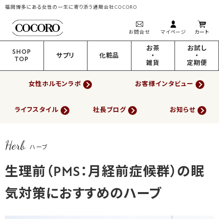
福岡博多にある女性の一生に寄り添う通販会社COCORO
お問合せ
マイページ
カート
お茶
お試し
SHOP
サプリ
化粧品
・
・
TOP
雑貨
定期便
女性ホルモンラボ
お客様インタビュー
ライフスタイル
社長ブログ
お知らせ
Herb
ハーブ
生理前（PMS：月経前症候群）の眠
気対策におすすめのハーブ