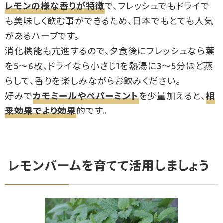
レモンの様な香りが特徴
で、フレッシュでもドライで
も美味しく飲む事ができるため、日本でもとても人気
があるハーブです。
消化機能も亢進するので、夕食後にフレッシュなら葉
を5～6枚、ドライなら小さじ1を熱湯に3～5分ほど蒸
らして、香りを楽しみながらお飲みください。
好みで
カモミールやペパーミント
を少量加えると、
相
乗効果でより効果
的です。
レモンバームを育てて活用しましょう