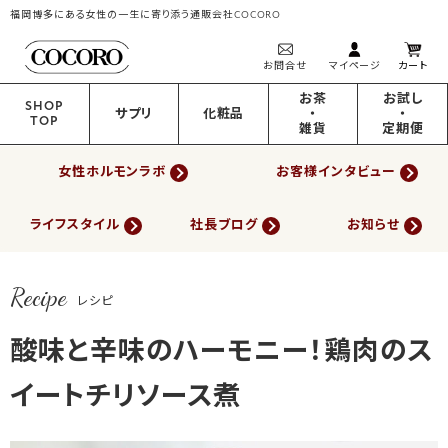
福岡博多にある女性の一生に寄り添う通販会社COCORO
お問合せ
マイページ
カート
お茶
お試し
SHOP
サプリ
化粧品
・
・
TOP
雑貨
定期便
女性ホルモンラボ
お客様インタビュー
ライフスタイル
社長ブログ
お知らせ
Recipe
レシピ
酸味と辛味のハーモニー！鶏肉のス
イートチリソース煮