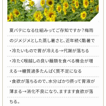
夏バテになる仕組みってご存知ですか？梅雨
のジメジメとした蒸し暑さと、近年続く酷暑で
・冷たいもので胃が冷える→代謝が落ちる
・冷たく喉越しの良い麺類を食べる機会が増
える→糖質過多たんぱく質不足になる
・食欲が落ちるので、水分ばかり摂って胃液が
薄まる→消化不良になり、ますます食欲が落
ちる。