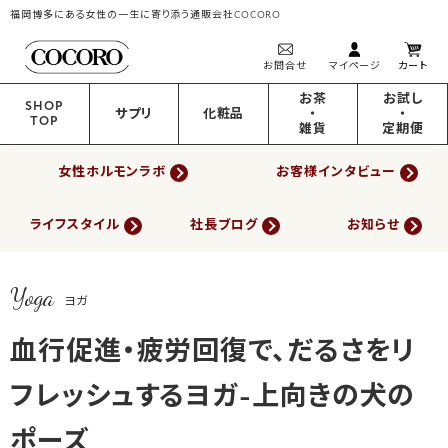
福岡博多にある女性の一生に寄り添う通販会社COCORO
お問合せ
マイページ
カート
お茶
お試し
SHOP
サプリ
化粧品
・
・
TOP
雑貨
定期便
女性ホルモンラボ
お客様インタビュー
ライフスタイル
社長ブログ
お知らせ
Yoga
ヨガ
血行促進・疲労回復で、だるさをリ
フレッシュするヨガ-上向きの犬の
ポーズ