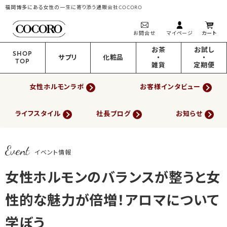
福岡博多にある女性の一生に寄り添う通販会社COCORO
お問合せ
マイページ
カート
お茶
お試し
SHOP
サプリ
化粧品
・
・
TOP
雑貨
定期便
女性ホルモンラボ
お客様インタビュー
ライフスタイル
社長ブログ
お知らせ
Event
イベント情報
女性ホルモンのバランスが整うと女
性的な魅力が倍増！アロマについて
学ぼう