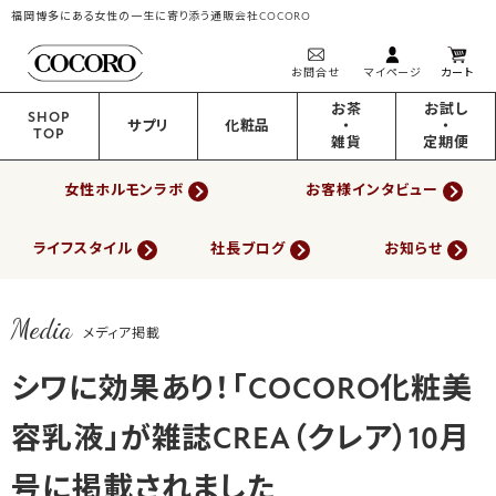
福岡博多にある女性の一生に寄り添う通販会社COCORO
お問合せ
マイページ
カート
お茶
お試し
SHOP
サプリ
化粧品
・
・
TOP
雑貨
定期便
女性ホルモンラボ
お客様インタビュー
ライフスタイル
社長ブログ
お知らせ
Media
メディア掲載
シワに効果あり！「COCORO化粧美
容乳液」が雑誌CREA（クレア）10月
号に掲載されました