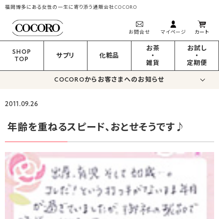
福岡博多にある女性の一生に寄り添う通販会社COCORO
お問合せ
マイページ
カート
お茶
お試し
SHOP
サプリ
化粧品
・
・
TOP
雑貨
定期便
COCOROからお客さまへのお知らせ
2011.09.26
年齢を重ねるスピード、おとせそうです♪