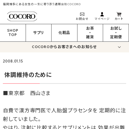
福岡博多にある女性の一生に寄り添う通販会社COCORO
お問合せ
マイページ
カート
お茶
お試し
SHOP
サプリ
化粧品
・
・
TOP
雑貨
定期便
COCOROからお客さまへのお知らせ
2008.01.15
体調維持のために
■東京都 西山さま
自費で漢方専門医で人胎盤プラセンタを 定期的に注
射していました。
やはり、注射に比較するとサプリメントは 効果が出難