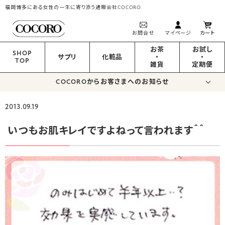
福岡博多にある女性の一生に寄り添う通販会社COCORO
お問合せ
マイページ
カート
お茶
お試し
SHOP
サプリ
化粧品
・
・
TOP
雑貨
定期便
COCOROからお客さまへのお知らせ
2013.09.19
いつもお肌キレイですよねって言われます＾＾