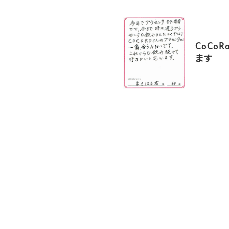
CoCo
ます