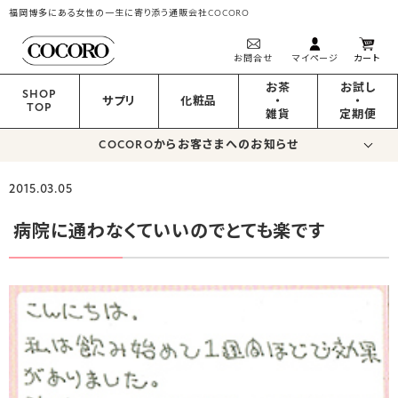
福岡博多にある女性の一生に寄り添う通販会社COCORO
お問合せ
マイページ
カート
お茶
お試し
SHOP
サプリ
化粧品
・
・
TOP
雑貨
定期便
COCOROからお客さまへのお知らせ
2015.03.05
病院に通わなくていいのでとても楽です