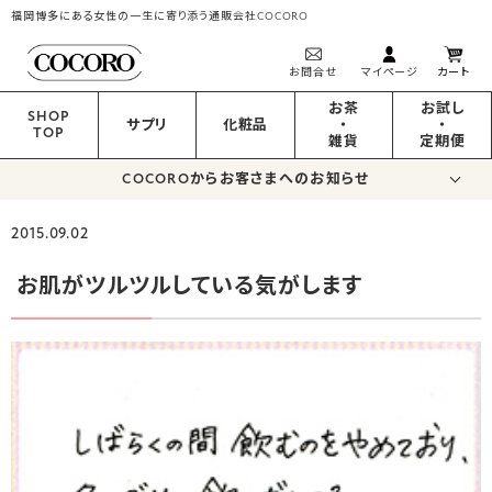
福岡博多にある女性の一生に寄り添う通販会社COCORO
お問合せ
マイページ
カート
お茶
お試し
SHOP
サプリ
化粧品
・
・
TOP
雑貨
定期便
COCOROからお客さまへのお知らせ
2015.09.02
お肌がツルツルしている気がします