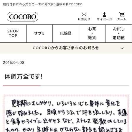
福岡博多にある女性の一生に寄り添う通販会社COCORO
お問合せ
マイページ
カート
お茶
お試し
SHOP
サプリ
化粧品
・
・
TOP
雑貨
定期便
COCOROからお客さまへのお知らせ
2015.04.08
体調万全です！