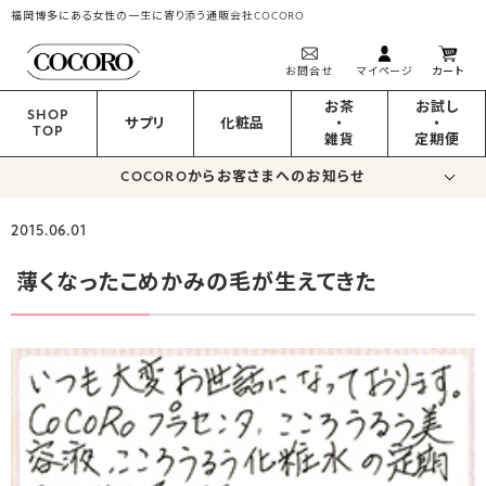
福岡博多にある女性の一生に寄り添う通販会社COCORO
お問合せ
マイページ
カート
お茶
お試し
SHOP
サプリ
化粧品
・
・
TOP
雑貨
定期便
COCOROからお客さまへのお知らせ
2015.06.01
薄くなったこめかみの毛が生えてきた