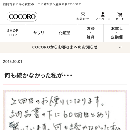
福岡博多にある女性の一生に寄り添う通販会社COCORO
お問合せ
マイページ
カート
お茶
お試し
SHOP
サプリ
化粧品
・
・
TOP
雑貨
定期便
COCOROからお客さまへのお知らせ
2015.10.01
何も続かなかった私が・・・