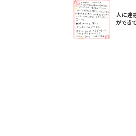
人に迷
ができ