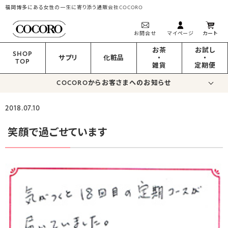
福岡博多にある女性の一生に寄り添う通販会社COCORO
お問合せ
マイページ
カート
お茶
お試し
SHOP
サプリ
化粧品
・
・
TOP
雑貨
定期便
COCOROからお客さまへのお知らせ
2018.07.10
笑顔で過ごせています