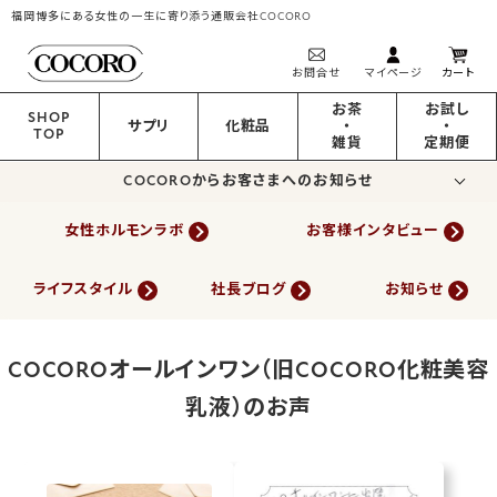
福岡博多にある女性の一生に寄り添う通販会社COCORO
お問合せ
マイページ
カート
お茶
お試し
SHOP
サプリ
化粧品
・
・
TOP
雑貨
定期便
COCOROからお客さまへのお知らせ
女性ホルモンラボ
お客様インタビュー
ライフスタイル
社長ブログ
お知らせ
COCOROオールインワン（旧COCORO化粧美容
乳液）のお声