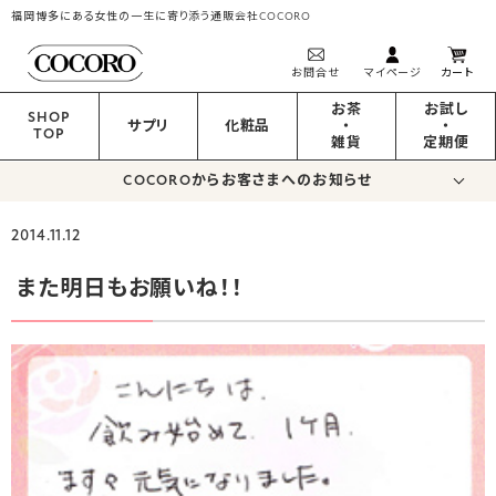
福岡博多にある女性の一生に寄り添う通販会社COCORO
お問合せ
マイページ
カート
お茶
お試し
SHOP
サプリ
化粧品
・
・
TOP
雑貨
定期便
COCOROからお客さまへのお知らせ
2014.11.12
また明日もお願いね！！