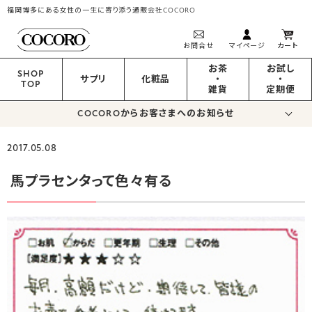
福岡博多にある女性の一生に寄り添う通販会社COCORO
お問合せ
マイページ
カート
お茶
お試し
SHOP
サプリ
化粧品
・
・
TOP
雑貨
定期便
COCOROからお客さまへのお知らせ
2017.05.08
馬プラセンタって色々有る