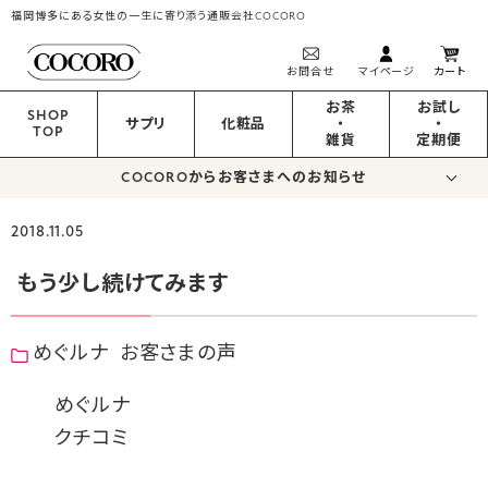
福岡博多にある女性の一生に寄り添う通販会社COCORO
お問合せ
マイページ
カート
お茶
お試し
SHOP
サプリ
化粧品
・
・
TOP
雑貨
定期便
COCOROからお客さまへのお知らせ
2018.11.05
もう少し続けてみます
めぐルナ
お客さまの声
めぐルナ
クチコミ