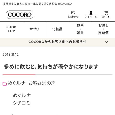
福岡博多にある女性の一生に寄り添う通販会社COCORO
お問合せ
マイページ
カート
お茶
お試し
SHOP
サプリ
化粧品
・
・
TOP
雑貨
定期便
COCOROからお客さまへのお知らせ
2018.11.12
多めに飲むと、気持ちが穏やかになります
めぐルナ
お客さまの声
めぐルナ
クチコミ