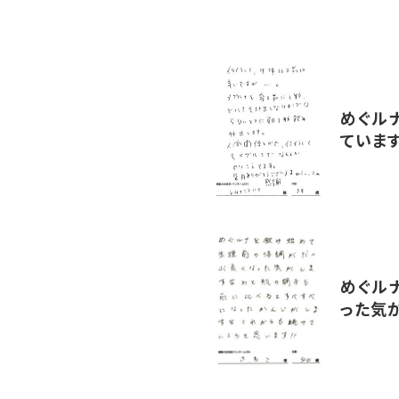
めぐル
ていま
めぐル
った気