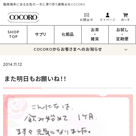
福岡博多にある女性の一生に寄り添う通販会社COCORO
お問合せ
マイページ
カート
お茶
お試し
SHOP
サプリ
化粧品
・
・
TOP
雑貨
定期便
COCOROからお客さまへのお知らせ
2014.11.12
また明日もお願いね！！