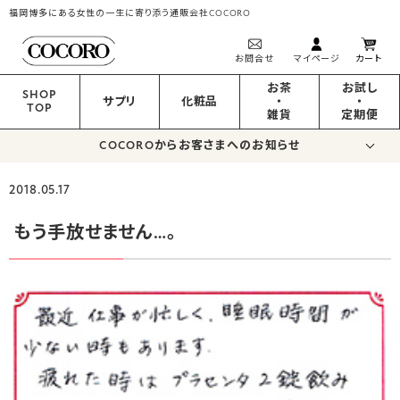
福岡博多にある女性の一生に寄り添う通販会社COCORO
お問合せ
マイページ
カート
お茶
お試し
SHOP
サプリ
化粧品
・
・
TOP
雑貨
定期便
COCOROからお客さまへのお知らせ
2018.05.17
もう手放せません…。