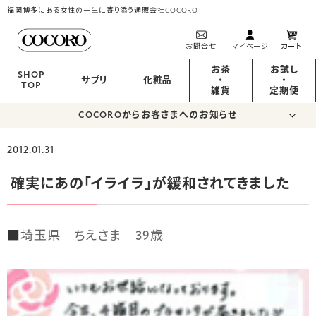
福岡博多にある女性の一生に寄り添う通販会社COCORO
お問合せ
マイページ
カート
お茶
お試し
SHOP
サプリ
化粧品
・
・
TOP
雑貨
定期便
COCOROからお客さまへのお知らせ
2012.01.31
確実にあの「イライラ」が緩和されてきました
■
埼玉県 ちえさま 39歳