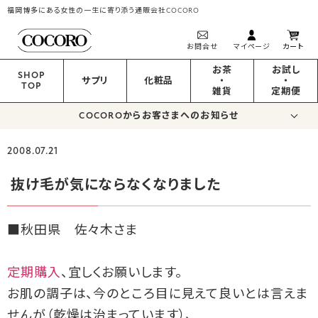
福岡博多にある女性の一生に寄り添う通販会社COCORO
お問合せ
マイページ
カート
お茶
お試し
SHOP
サプリ
化粧品
・
・
TOP
雑貨
定期便
COCOROからお客さまへのお知らせ
2008.07.21
抜け毛が気にならなくなりました
■秋田県 佐々木さま
定期購入
、宜しくお願いします。
お肌の調子は、今のところ目に見えて良いとは言えま
せんが（乾燥は治まっています）、